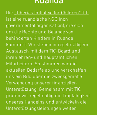
Ruanda
IT-Beratung, zuletzt als 
2010 arbeiten wir mit den Menschen 
Projektmanager

in Ruanda zusammen. Unsere 
Die
„Tiberias Initiative for Children“ TIC
Zielgruppen sind Kinder mit 
ist eine ruandische NGO (non
Esther Zierer, Schriftführerin

Behinderung und Mädchen ohne 
governmental organisation), die sich
Literaturwissenschaftlerin, arbeitet im 
Schulabschluss. Beides sind 
um die Rechte und Belange von
Bereich Öffentlichkeitsarbeit
Randgruppen im ruandischen 
behinderten Kindern in Ruanda
Gemeinwesen. Wir helfen nach dem 
kümmert. Wir stehen in regelmäßigem
Prinzip der Selbstermächtigung. Dabei 
Austausch mit dem TIC-Board und
geht es vor allem um nachhaltige 
ihren ehren- und hauptamtlichen
Entwicklungshilfe und Unterstützung 
zur Selbsthilfe.
Mitarbeitern. So stimmen wir die
aktuellen Bedarfe ab und verschaffen
uns ein Bild über die zweckgemäße
Verwendung unserer finanziellen
Unterstützung. Gemeinsam mit TIC
prüfen wir regelmäßig die Tragfähigkeit
unseres Handelns und entwickeln die
Unterstützungsleistungen weiter.