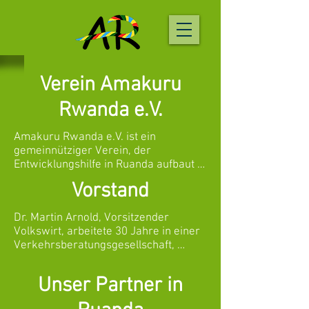
Verein Amakuru
Rwanda e.V.
Amakuru Rwanda e.V. ist ein 
gemeinnütziger Verein, der 
Entwicklungshilfe in Ruanda aufbaut 
und leistet. Gegründet wurde der 
Vorstand
Verein im Jahr 2016 auf Initiative von 
Sonja Klauber-Zierer von 
Dr. Martin Arnold, Vorsitzender

Privatpersonen aus dem Raum 
Volkswirt, arbeitete 30 Jahre in einer 
München und Traunstein. Der Name 
Verkehrsberatungsgesellschaft, 
setzt sich aus der ruandischen 
zuletzt als Geschäftsführer

Grußformel "Amakuru", was so viel wie 
"Hallo, wie geht's?" bedeutet, und der 
Unser Partner in
Dr. Hans Zierer, Schatzmeister

einheimischen Schreibweise von 
Informatiker, arbeitete 30 Jahre in der 
Ruanda zusammen. Aber schon seit 